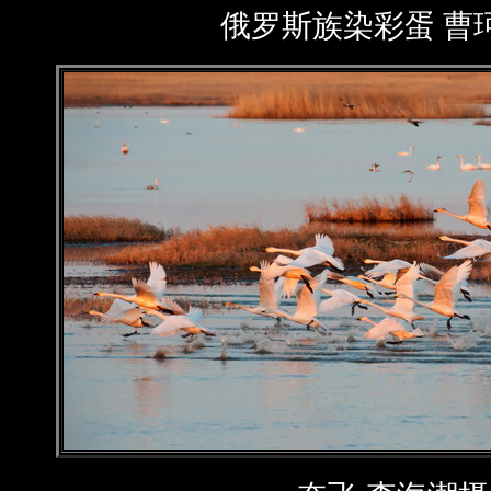
俄罗斯族染彩蛋 曹