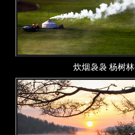
炊烟袅袅 杨树林