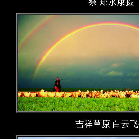
祭 郑永康摄
吉祥草原 白云飞