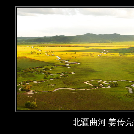
北疆曲河 姜传亮