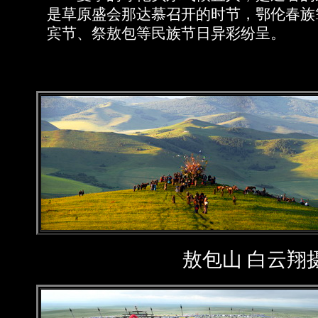
是草原盛会那达慕召开的时节，鄂伦春族
宾节、祭敖包等民族节日异彩纷呈。
敖包山 白云翔