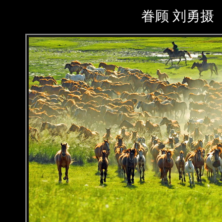
眷顾 刘勇摄