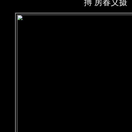
搏 房春义摄