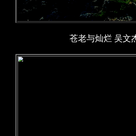
苍老与灿烂 吴文