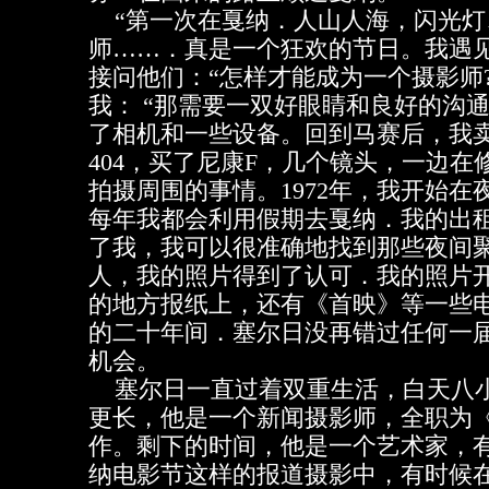
“第一次在戛纳．人山人海，闪光灯
师……．真是一个狂欢的节日。我遇
接问他们：“怎样才能成为一个摄影师
我： “那需要一双好眼睛和良好的沟
了相机和一些设备。回到马赛后，我
404，买了尼康F，几个镜头，一边
拍摄周围的事情。1972年，我开始在
每年我都会利用假期去戛纳．我的出
了我，我可以很准确地找到那些夜间
人，我的照片得到了认可．我的照片
的地方报纸上，还有《首映》等一些电
的二十年间．塞尔日没再错过任何一
机会。
塞尔日一直过着双重生活，白天八
更长，他是一个新闻摄影师，全职为
作。剩下的时间，他是一个艺术家，
纳电影节这样的报道摄影中，有时候