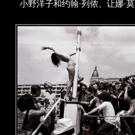
小野洋子和约翰·列侬、让娜·莫