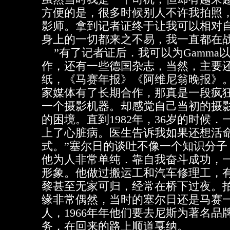
方便的是，很多时候别人不许我拍照
影师。拿到记者证终于让我可以相对
身上的一切都来之不易，我一直都在战
”有了记者证后．我可以为Gamma以
作，还有一些德国杂志，当然，主要
纸，《马赛年报》《阿维尼翁晚报》。
家媒体有了长期合作，那真是一段疯
一个摄影机器。却感觉自己当初的摄
的困境。直到1982年，36岁的时候
上了心脏病。医生告诉我如果还想活
式。”塞尔日的谈吐不像一个知识分子
他为人非常单纯．靠自我奋斗成功，
形象。他做过搬运工和汽车修理工，
黎甚至无家可归，经常在桥下过夜。
缘非常偶然，当时的塞尔日还是马赛
人，1966年年他们要去尼斯为著名品
务．在回来的路上顺道戛纳。