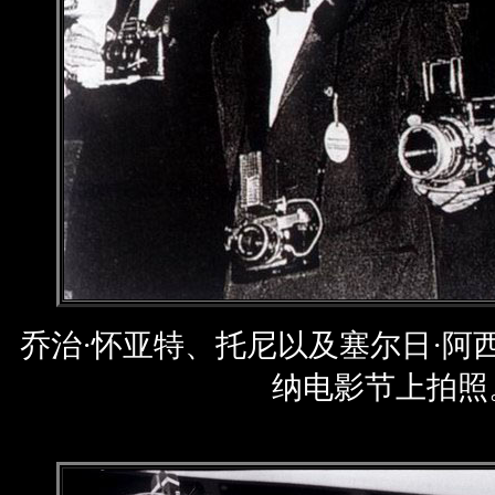
乔治·怀亚特、托尼以及塞尔日·阿西耶
纳电影节上拍照