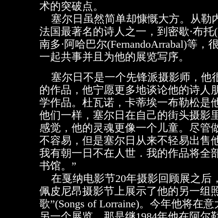
术的突破点。
塞尔日虽然简单却慷慨大方。从勒内·沙尔
法国最著名的诗人之一，到密歇·布托(Mic
南多·阿哈巴尔(FernandoArrabal
一起共事并且为他的展览写序。
塞尔日不是一个先锋派摄影师，他
的作品，他宁愿更多地谈论他的诗人
学作品。杜瓦诺，卡蒂埃一布勒松是
他们一样，塞尔日在自己的街头摄影
感觉，他的灵魂更像一个儿童。尽管
不容易，但是塞尔日从来不轻易出售他
我有朝一日不在人世．我的作品将全
书馆。”
在戛纳电影节20年摄影回顾展之后，
佩皮尼昂摄影节上展示了他的另一组照
歌”(Songs of Lorraine)。今年
另一个展览．那是继1984年他在阿尔