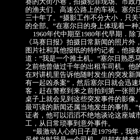
赛的大街小巷，拍摄犯罪现场、市政
的渔夫们、高速公路上的车祸。塞尔
三十年了。“摄影工作不分大小，只关
的全部。”在塞尔日的身上体现着一种
1960年代中期至1980年代早期．
《马赛日报》拍摄日常新闻的照片外，
图片社和其他报纸的特约记者．他操
道：”我是一个推土机。”塞尔日熟悉
之前他曾做过千年的出租车司机。他
在对讲机里告诉他随时发生的突发新闻
有一起凶杀案”，然后塞尔日就会迅速
客．赶在警察到来之前拍到第一张照
桌子上就会见到这些突发事件的影像。
最可读的新闻还属当地发生的事情。”
证者，他可以滔滔不绝地谈论这座城
工，从日常琐事到意外事件。
“最激动人心的日子是1979年，我
虽然当时我是一个司机，但却有越来