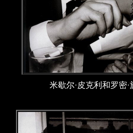
米歇尔·皮克利和罗密·