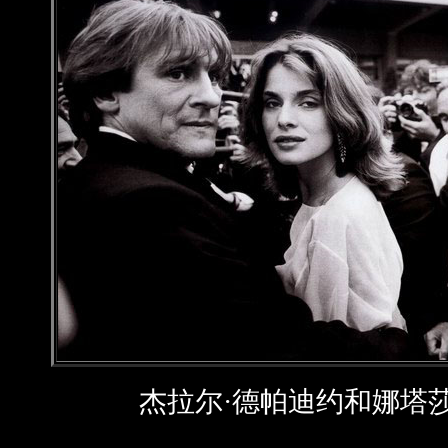
杰拉尔·德帕迪约和娜塔