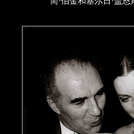
简·伯金和塞尔日·盖恩