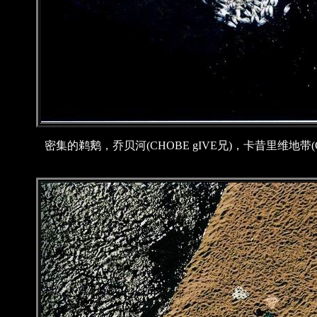
密集的鹈鹅，乔贝河(CHOBE gIVE兄)，卡昔里维地带(C