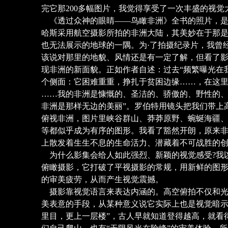
完它那200多幅图片，我觉得享受了一次丰盛的视觉
《透过众神的眼睛——鸟瞰非洲》全书的照片，是
哈斯采用航空摄影所拍的非洲大陆，其美妙在于那
也无法展示的地球的一隅。为·了拍摄纪录片，我曾
该说对那里的地貌、风情还是有一定了解，但看了
现非洲的新面貌。正如作者自述：过去“频繁曝光在
个侧面：它困难重重，挣扎于贫困边缘……，在这
……我的非洲是慷慨的、圣洁的、骄傲的、野性的
非洲是那样无边的美丽”。罗伯特用镜头把我们带上
俯视非洲，图片里峡谷群山、莽莽原野、蜿蜒海疆
等都似乎成为有序的图形。我看了豁然开朗，原来
上散发着生生不息的生命活力、潜藏着不可战胜的
为什么影集会给人如此强烈、新颖的视觉感受?我
俯瞰摄影，它打破了平视摄影的常规，用新鲜的图
的审美疲劳，从而产生视觉震撼。
摄影靠视觉语言来表达内涵的。高空俯拍不仅和光
美表意的手段，从某种意义说它实际上也是视觉暗示
里目，更上一层楼”，古人早就知道登得越高，就看