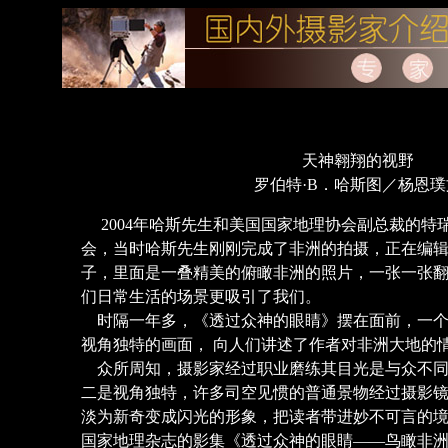
天神翱翔的视野
罗伯特·B．哈斯图／杨恩璞
2004年哈斯先生和美国国家地理协会副总裁的特
会，当时哈斯先生刚刚完成了非洲的拍摄，正在编
子，里面是一叠精美的俯瞰非洲的照片，一张一张
们日常生活的场景更吸引了我们。
时隔一年多，《透过众神的眼睛》摆在面前，一个
视角独特的画面， 向人们讲述了作者对非洲大地的
众所周知，摄影家经过职业磨练其目光是与众不同
二是视角独特，许多司空见惯的普通景物经过摄影
淡为新奇变成闪光的形象，把读者带进妙不可言的境
国家地理杂志的影集《透过众神的眼睛——鸟瞰非