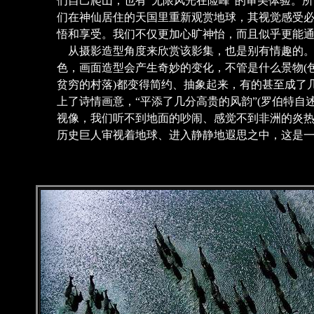
们自己爬山，也有“无限风光在险峰”的审美体验。
们在神仙居住的天国里重新观赏地球，其视觉感受
悟和享受。我们不仅更加心旷神怡，而且似乎更能
从摄影造型角度来欣赏该影集，也是别有情趣的。
色，画面造型会产生奇妙的变化，不管是什么景物(
贫穷的村落)都变得简约、抽象起来，有的甚至成了
上了诗情画意，“平添了几分高贵的风韵”(罗伯特自
视像，我们听不到地面的吵闹、感觉不到非洲的炎
历史巨人审视着地球、进入静静地遐思之中，这是