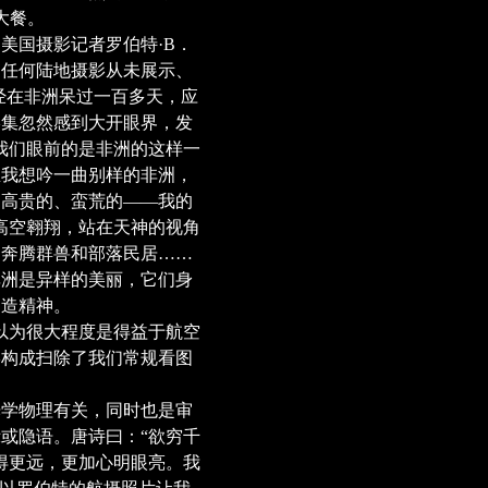
大餐。
美国摄影记者罗伯特·B．
是任何陆地摄影从未展示、
经在非洲呆过一百多天，应
影集忽然感到大开眼界，发
我们眼前的是非洲的这样一
里我想吟一曲别样的非洲，
、高贵的、蛮荒的——我的
高空翱翔，站在天神的视角
、奔腾群兽和部落民居……
非洲是异样的美丽，它们身
创造精神。
以为很大程度是得益于航空
形构成扫除了我们常规看图
学物理有关，同时也是审
或隐语。唐诗曰：“欲穷千
得更远，更加心明眼亮。我