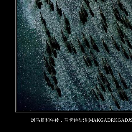
斑马群和午羚，马卡迪盐沼(MAKGADRKGADJSA