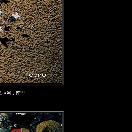
戈拉河，南啡