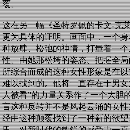
覆。
这在另一幅《圣特罗佩的卡文-克
更为具体的证明。画面中，一个身
种放肆、松弛的神情，打量着一个
性。由她那松垮的姿态、把握全局
所综合而成的这种女性形象是在以
难以找到的。他将一直存在于男女
人被看”的力量关系作了一个大胆
言这种反转并不是风起云涌的女性
经由这种颠覆找到了一种新的欲望
里，对新时代的敏锐的感受力一直