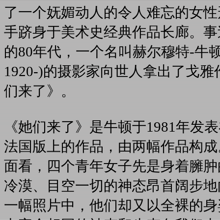
了一个妩媚动人的令人难忘的女性
手跻身于美术史经典作品长廊。事
的80年代，一个名叫赫尔穆特-牛顿(Hel
1920-)的摄影家向世人拿出了戈
们来了》。
《她们来了》是牛顿于1981年发
法国版上的作品，由两幅作品构成
面看，四个青年女子先是身着臃肿
冷漠、目空一切的神态昂首阔步地
一幅照片中，他们却又以全裸的身