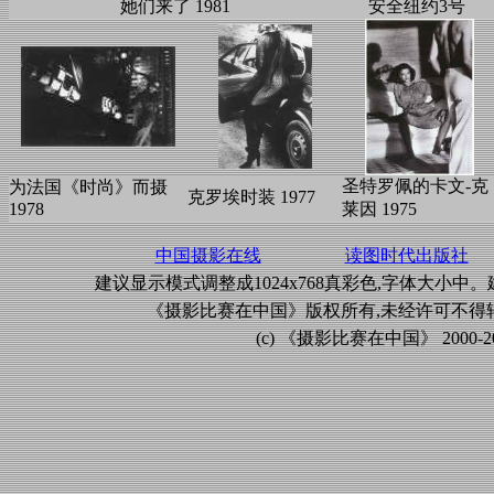
她们来了 1981
安全纽约3号
圣特罗佩的卡文-克
为法国《时尚》而摄
克罗埃时装 1977
1978
莱因 1975
中国摄影在线
读图时代出版社
建议显示模式调整成1024x768真彩色,字体大小中。
《摄影比赛在中国》版权所有,未经许可不得
(c) 《摄影比赛在中国》 2000-2