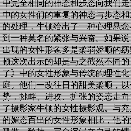
中完全相同的神态和步态向我们走
中的女性们的重复的神态与步态和
的处理，牛顿给出了一种心理悬念
到一种莫名的紧张与兴奋。如果说
出现的女性形象多是柔弱娇顺的窈
顿这次出示的却是与之截然不同的
了》中的女性形象与传统的理性化
庭。他们一改往日的甜美柔顺，以
势，挑衅、进攻、扩张的姿态走向
了摄影家牛顿的女性摄影观。与充
的媚态百出的女性形象相比，他的