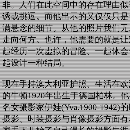
非。人们在此空间中的存在理由似
诱或挑逗。而他出示的又仅仅只是
满悬念的细节。从他的照片我们无
走向何方。也许，他需要的就是让
起经历一次虚拟的冒险、一起体会
起设计一种结局。
现在手持澳大利亚护照、生活在欧
的牛顿1920年出生于德国柏林。
名女摄影家伊娃(Yva.1900-194
摄影、时装摄影与肖像摄影方面有