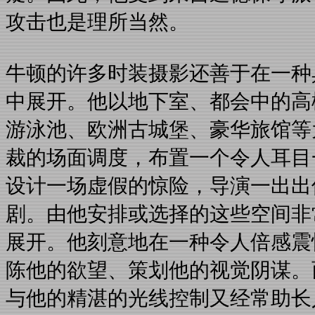
攻击也是理所当然。
牛顿的许多时装摄影还善于在一种
中展开。他以地下室、都会中的高
游泳池、欧洲古城堡、豪华旅馆等
裁的场面调度，布置一个令人耳目
设计一场虚假的惊险，导演一出出
剧。由他安排或选择的这些空间非
展开。他刻意地在一种令人倍感震
陈他的欲望、策划他的视觉阴谋。
与他的精湛的光线控制又经常助长