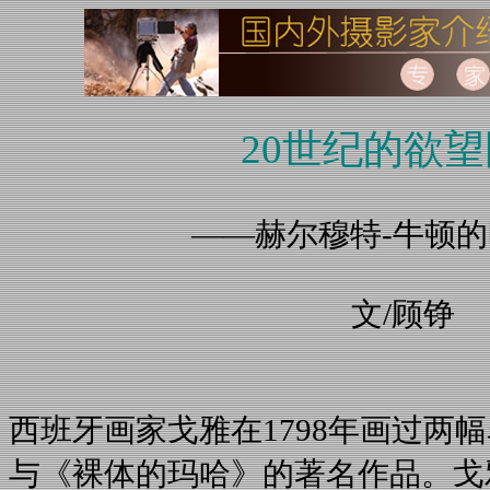
20世纪的欲
——赫尔穆特-牛顿
文/顾铮
西班牙画家戈雅在1798年画过两
与《裸体的玛哈》的著名作品。戈