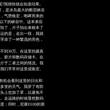
何呢?我很快就会知道结果。
25公里，是冰岛最大的断层峡谷
溅，气势恢宏，咆哮而来的
0米以下的峡谷中。这本来应
底毁了，片子拍出来根本了
幸运的是，走出一段．我就
草孚添了一种繁茂的亮色，
不到30万。在这里拍摄真
池、胶片和数码存储卡。在
有介于二者之间的情况。我
和我们孚常对这里或恢宏、
才有机会看到这里的日出和
种多变的天气。我穿了有防
镜头上也加了罩，以避免不
选。走远路的时候显然数码
；同时，尼康D100的测