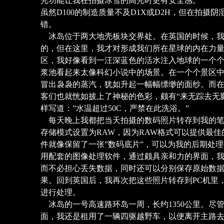
光功能让我在拍摄冰雪的高光时更有安全感。
虽然D100的制造质量不及D1X或D2H，但在拍摄
错。
冰岛位于两大地壳板块交界处。在英国的时候，我
的，但在这里，我才对形成我们所在星球的内在力量深有
区，我好像看到一汪深蓝色的活水注入地球的一个个巨碗
浆池看起来太像科幻小说中的场景。在一个个景区中
冒出袅袅的蒸汽，犹如升起一幅幅缥缈的面纱。而
客们也就恍如披上了神秘的色彩，颇有“来无踪去无
样写道：”水温超过50C，严禁在此洗浴。”
每天晚上我都把当天拍摄的数码照片转存到我的笔
存储模式设置为RAW，因为RAW格式可以提供最
件就像保留了一张”数码底片”，可以为我的后期处
用配套的图像处理软件，通过颇具亲和力的界面，
而不必担心丢失数据，同时还可以分别保存原始数
果。回到英国后，我再次把这些照片转存到PC机里，接着再
进行处理。
冰岛的一号高速路环岛一周，长约1350公里。尽
面，我还是租用了一辆四驱越野车，以便离开主路