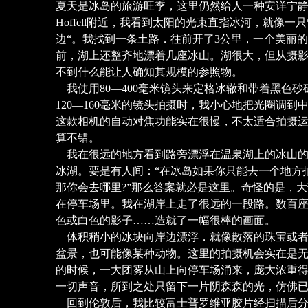
夏天是冰岛的旅游旺季，这里仍然给人一种安详宁
Hoffell附近，我看到太阳的光束直指冰河，就像一
边“。我找到一条土路．往前开了3公里，一个美丽
前，湖上还整齐地漂着几座冰山。湖很大，但从摄
不到什么能让人确知其规模的参照物。
我使用80—400毫米镜头来定格冰辙和带着黑色砂砾
120—160毫米的镜头拍摄时，我小心地把光圈调
这款相机的自动对焦功能实在很慢，不太适合拍摄
算不错。
我在很远的地方看到路旁漂浮在温泉湖上的冰山的尖顶，这
冰湖。要是有人间：“在冰岛如果你只能去一个地方
那你会去哪里?”那么答案就必是这里。奇怪的是，
在停车场里。我在湖岸上走了很远的一段路。数百
色或白色的影子……造就了一幅很棒的画面。
体积稍小的冰块向岸边漂浮．就像散落的珠宝或者
盆景，也可能像某种动物。这里的拍摄机会实在是
的时候，一大团雾从山上向停车场涌来，庞大浓重
一切声音，所到之处只留下一片阴森森的光，仿佛
回到伦敦后，我比较富士普罗维亚胶片经扫描后分辨率