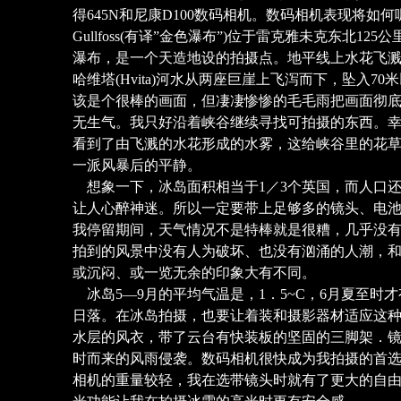
得645N和尼康D100数码相机。数码相机表现将如
Gullfoss(有译”金色瀑布”)位于雷克雅未克东北1
瀑布，是一个天造地设的拍摄点。地平线上水花飞
哈维塔(Hvita)河水从两座巨崖上飞泻而下，坠入7
该是个很棒的画面，但凄凄惨惨的毛毛雨把画面彻
无生气。我只好沿着峡谷继续寻找可拍摄的东西。
看到了由飞溅的水花形成的水雾，这给峡谷里的花
一派风暴后的平静。
想象一下，冰岛面积相当于1／3个英国，而人口还
让人心醉神迷。所以一定要带上足够多的镜头、电
我停留期间，天气情况不是特棒就是很糟，几乎没
拍到的风景中没有人为破坏、也没有汹涌的人潮，
或沉闷、或一览无余的印象大有不同。
冰岛5—9月的平均气温是，1．5~C，6月夏至时
日落。在冰岛拍摄，也要让着装和摄影器材适应这
水层的风衣，带了云台有快装板的坚固的三脚架．
时而来的风雨侵袭。数码相机很快成为我拍摄的首
相机的重量较轻，我在选带镜头时就有了更大的自由度