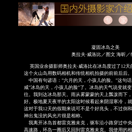
凝固冰岛之美
奥拉夫·威洛比／图文 海昕／
英国业余摄影师奥拉夫·威洛比在冰岛度过了12天
这个火山岛用数码相机和传统相机拍摄的前前后后
中国有句谚语：”六月的天，小孩儿的脸。”这句话
咸”冰岛的天，小孩儿的脸”了。冰岛的天气说变就
往。我到达冰岛那天。雨从雾蒙蒙的天上瓢泼而下
好。极地夏天夜半的太阳这时候看起来阴湿寒冷，
这对于我12天的假期来说可不是个好兆头，不过倒
神出鬼没的风光片很是相称。
我离开冰岛首都雷克雅未克，驱车沿小路穿过中央
高速路，环岛一圈后又回到雷克雅未克。我使用的相