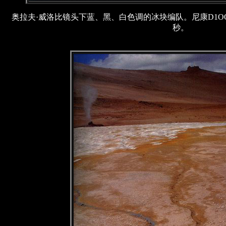
奥拉夫·威洛比镜头下蓝、黑、白色调的冰块编队。尼康D1OO相
秒。