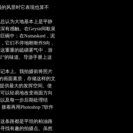
阴湿的风景时它表现也算不
总认为大地基本上是平静
感触。在Geysir间歇泉
中；在Namaskard，泥
，它们不停地咝咝作9向，
在这重重的硫磺雾气中．游
影”的味道。导游手册上这
记本上。我拍摄前将照片
佳的画面素质，存储这样的文
理提供最大的发挥空间。使
我可以轻易地改变画面方向
据以及每一步后期处理结
用Photoshop 7软件
管这条路都是平坦的柏油路
去寻找有趣的拍摄点。虽然