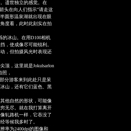
静。遗世独立的感觉。在
只箭头在向人们指示”请走这
的半圆形温泉湖就出现在眼
影角度看，此时此刻实在拍
的冰山。在用D100相机
到中挡，使成像尽可能锐利。
运动，但拍摄风光时表现还
里就是Jokulsarlon
拍照，
大部分游客来到此处只是呆
座冰山，还有它们蓝色、黑
其他自然的形状，可能像
无穷无尽。就在我打算离开
得像轧路机一样．它吞没了
已经等候我多时了。
为2400dpi的图像和